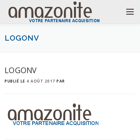
Aller
au
Menu
contenu
ACCUEIL
LOGONV
LOGONV
PUBLIÉ LE
4 AOÛT 2017
PAR