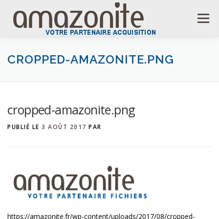
Aller
au
Menu
contenu
ACCUEIL
CROPPED-AMAZONITE.PNG
cropped-amazonite.png
PUBLIÉ LE
3 AOÛT 2017
PAR
https://amazonite.fr/wp-content/uploads/2017/08/cropped-